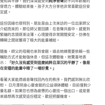
覺知與平靜，我們深深感受到
純淨音聲
對不同年齡層的
穿透力。體驗結束後，孩子大方分享他非常喜歡這份安
定感。
這份因緣也很特別，朋友是由上次來訪的一位出家師父
介紹而來的。那位師父曾回饋：在音聲共振中，感覺到
緊繃的念頭逐漸淡薄，心境變得非常開闊安定，彷彿在
轉瞬之間就獲得了極大的能量補給。
隨後，師父的母親也來到會館。過去她總需要依賴一些
輔助方式才能勉強休息，但這次體驗後，她驚喜地表
示：
「好久沒有感受到這麼純粹且深沉的平靜了，像是
在安穩的能量中睡了一場好覺。」
看著大家能透過音聲找回內在的秩序，我們感到無比欣
慰。 日月潭玥身心靈會館的公益頌鉢體驗，目前僅剩少
量名額。如果您也想為疲憊的心靈找一個出口，或是曾
來過想再次感受這份穩定，歡迎把握機會。