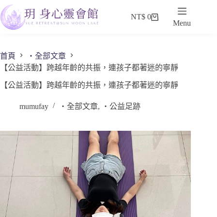
NT$
0
Menu
首頁
・全部文章
【公益活動】跨越年齡的共振，連孩子都著迷的寧靜
【公益活動】跨越年齡的共振，連孩子都著迷的寧靜
mumufay
・全部文章
,
・公益足跡