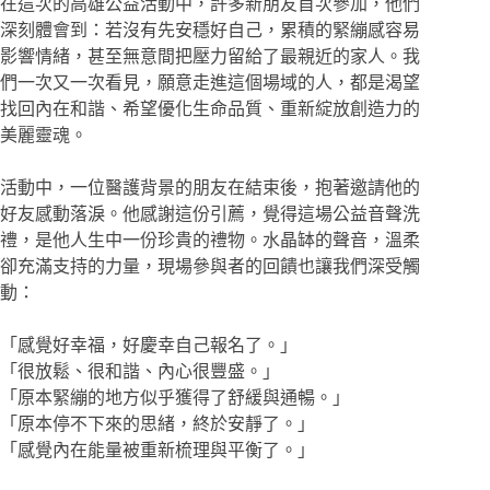
在這次的高雄公益活動中，許多新朋友首次參加，他們
深刻體會到：若沒有先安穩好自己，累積的緊繃感容易
影響情緒，甚至無意間把壓力留給了最親近的家人。我
們一次又一次看見，願意走進這個場域的人，都是渴望
找回內在和諧、希望優化生命品質、重新綻放創造力的
美麗靈魂。
活動中，一位醫護背景的朋友在結束後，抱著邀請他的
好友感動落淚。他感謝這份引薦，覺得這場公益音聲洗
禮，是他人生中一份珍貴的禮物。水晶缽的聲音，溫柔
卻充滿支持的力量，現場參與者的回饋也讓我們深受觸
動：
「感覺好幸福，好慶幸自己報名了。」
「很放鬆、很和諧、內心很豐盛。」
「原本緊繃的地方似乎獲得了舒緩與通暢。」
「原本停不下來的思緒，終於安靜了。」
「感覺內在能量被重新梳理與平衡了。」