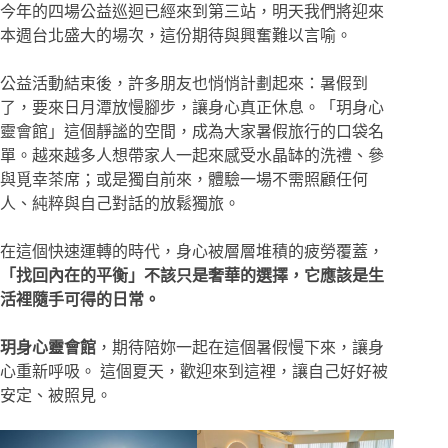
今年的四場公益巡迴已經來到第三站，明天我們將迎來
本週台北盛大的場次，這份期待與興奮難以言喻。
公益活動結束後，許多朋友也悄悄計劃起來：暑假到
了，要來日月潭放慢腳步，讓身心真正休息。「玥身心
靈會館」這個靜謐的空間，成為大家暑假旅行的口袋名
單。越來越多人想帶家人一起來感受水晶缽的洗禮、參
與覓幸茶席；或是獨自前來，體驗一場不需照顧任何
人、純粹與自己對話的放鬆獨旅。
在這個快速運轉的時代，身心被層層堆積的疲勞覆蓋，
「找回內在的平衡」不該只是奢華的選擇，它應該是生
活裡隨手可得的日常。
玥身心靈會館
，期待陪妳一起在這個暑假慢下來，讓身
心重新呼吸。 這個夏天，歡迎來到這裡，讓自己好好被
安定、被照見。