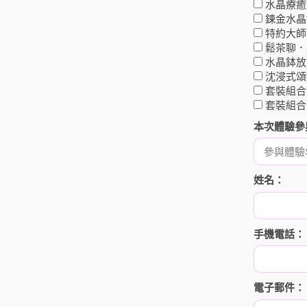
水晶療癒
鍊金水晶
特約大師
鬆茶聊．
水晶鉢放
沈浸式頌
套裝組合
套裝組合
本次體驗參
姓名：
手機電話：
電子郵件：