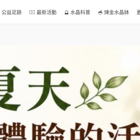
 公益足跡
🧘‍♀️ 最新活動
🔮 水晶科普
🥣 煉金水晶鉢