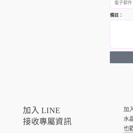
備註：
A
l
t
e
r
n
a
t
加入 LINE
i
加
v
水
e
接收專屬資訊
:
也