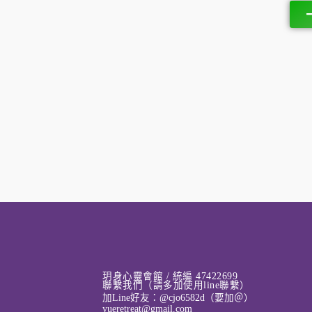
玥身心靈會館 / 統編 47422699
聯繫我們（請多加使用line聯繫）
加Line好友：@cjo6582d（要加＠）
yueretreat@gmail.com